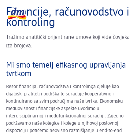
Slider se učitava...
Logo dm, povratak na početnu stranicu
Financije, računovodstvo i
kontroling
Tražimo analitički orijentirane umove koji vide čovjeka
iza brojeva.
Mi smo temelj efikasnog upravljanja
tvrtkom
Resor financija, računovodstva i kontrolinga djeluje kao
dijaloški pratitelj i podrška te surađuje kooperativno i
kontinuirano sa svim područjima naše tvrtke. Ekonomsku
međuovisnost i financijske aspekte uvodimo u
interdisciplinarnoj i međufunkcionalnoj suradnji. Zajedno
podržavamo naše kolegice i kolege u njihovoj poslovnoj
dispoziciji i potičemo neovisno razmišljanje u end-to-end