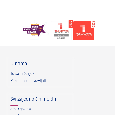
Podnožje
O nama
Tu sam čovjek
Kako smo se razvijali
Svi zajedno činimo dm
dm trgovina