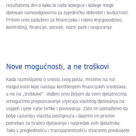
rezultatima dm-a kako bi naše kolegice i kolege mogli
djelovati samoodgovorno za zajedničku dobrobit i budućnost.
Pritom smo zaduženi za financijsko i robno knjigovodstvo,
kontroling, financije, poreze, vozni park i osiguranja.
Nove mogućnosti, a ne troškovi
Kada razmišljamo o smislu svog posla, mislimo na niz
mogućnosti koje nastaju korištenjem financijskih sredstava,
a ne na „troškove”. Vođeni smo željom da svim djelatnicima
omogućimo prepoznavanje utjecaja vlastitog djelovanja na
uspjeh cijele naše tvrtke i poslovanja. Zato im pomažemo da
bolje razumiju vlastita postignuća i dajemo im prostor
potreban za hrabro djelovanje i napredak svih djelatnika.
Tako s preglednošću i transparentnošću stvaramo preduvjete