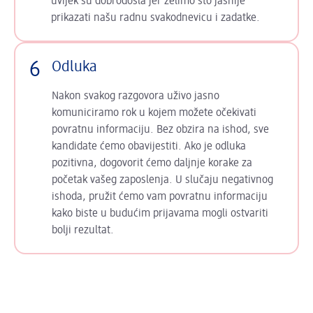
uvijek su dobrodošla jer želimo što jasnije
prikazati našu radnu svakodnevicu i zadatke.
6
Odluka
Nakon svakog razgovora uživo jasno
komuniciramo rok u kojem možete očekivati
povratnu informaciju. Bez obzira na ishod, sve
kandidate ćemo obavijestiti. Ako je odluka
pozitivna, dogovorit ćemo daljnje korake za
početak vašeg zaposlenja. U slučaju negativnog
ishoda, pružit ćemo vam povratnu informaciju
kako biste u budućim prijavama mogli ostvariti
bolji rezultat.