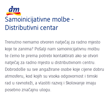
Slider se učitava...
Logo dm, povratak na početnu stranicu
Samoinicijativne molbe -
Distributivni centar
Trenutno nemamo otvoren natječaj za radno mjesto
koje te zanima? Pošalji nam samoinicijativnu molbu
te ćemo te prema potrebi kontaktirati ako se otvori
natječaj za radno mjesto u distributivnom centru.
Dobrodošle su sve angažirane osobe koje cijene dobru
atmosferu, kod kojih su visoka odgovornost i timski
rad u ravnoteži, a vlastiti razvoj i školovanje imaju
posebno značajnu ulogu.